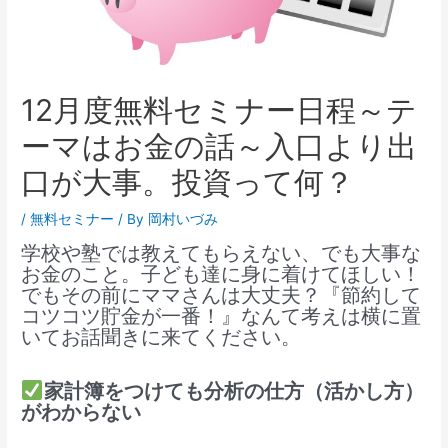
12月度無料セミナー日程～テ
ーマはお金の話～入口より出
口が大事。投資って何？
/
無料セミナー
/ By
岡村いづみ
学校や塾では教えてもらえない、でも大事な
お金のこと。子ども達に身に着けてほしい！
でもその前にママさんは大丈夫？『節約して
コツコツ貯金が一番！』なんて考えは横に置
いてお話聞きに来てください。
家計簿をつけても分析の仕方（活かし方）
がわからない