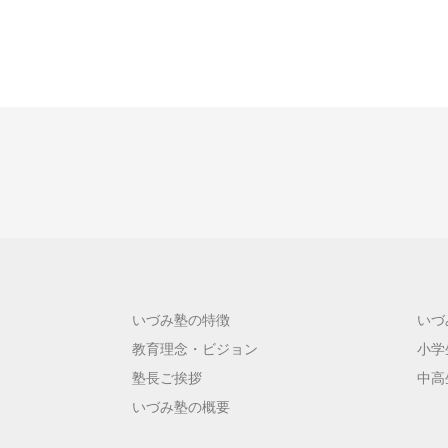
いづみ塾の特徴
いづ
教育理念・ビジョン
小学
塾長ご挨拶
中高
いづみ塾の概要